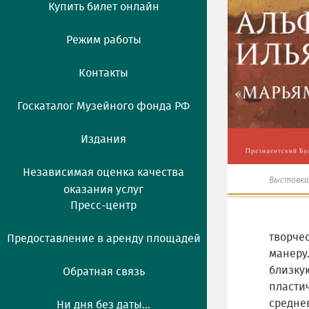
Купить билет онлайн
Режим работы
Контакты
Госкаталог Музейного фонда РФ
Издания
Независимая оценка качества
Выставка
оказания услуг
Пресс-центр
творче
Предоставление в аренду площадей
манеру
близку
Обратная связь
пласти
средне
Ни дня без даты...