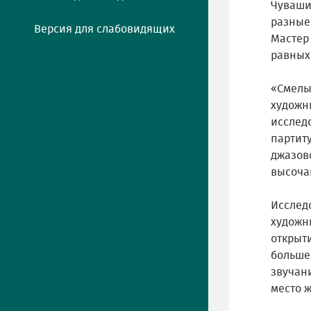
Чуваши
разные
Версия для слабовидящих
Мастер
равных
«Смелы
художн
исслед
партит
джазов
высоча
Исслед
художн
открыт
больше 
звучан
место 