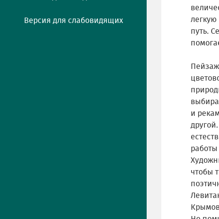
величе
легкую 
Версия для слабовидящих
путь. 
помога
Пейзаж
цветов
природ
выбира
и рекам
другой.
естеств
работы
Художни
чтобы т
поэтич
Левита
Крымов