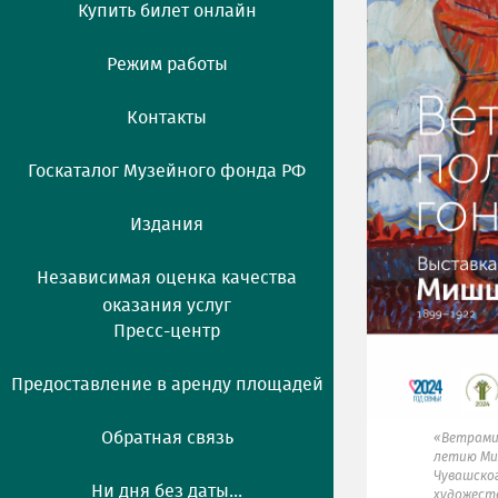
Купить билет онлайн
Режим работы
Контакты
Госкаталог Музейного фонда РФ
Издания
Независимая оценка качества
оказания услуг
Пресс-центр
Предоставление в аренду площадей
Обратная связь
«Ветрами 
летию Ми
Чувашско
Ни дня без даты...
художест