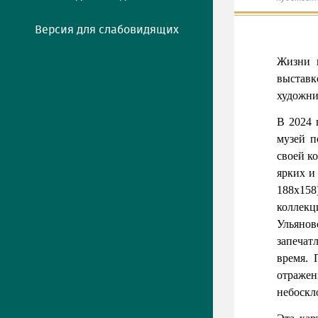
Версия для слабовидящих
Жизни 
выставк
художни
В 2024 
музей п
своей к
ярких и
188х158
коллекц
Ульянов
запечат
время. 
отражен
небоскл