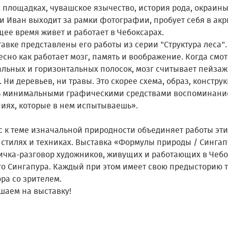
 площадках, чувашское язычество, история рода, окраины 
и Иван выходит за рамки фотографии, пробует себя в акр
ее время живет и работает в Чебоксарах.
авке представлены его работы из серии "Структура леса".
сно как работает мозг, память и воображение. Когда смо
льных и горизонтальных полосок, мозг считывает пейзаж,
. Ни деревьев, ни травы. Это скорее схема, образ, констр
ь минимальными графическими средствами воспоминание
ниях, которые в нем испытываешь».
с к теме изначальной природности объединяет работы эти
 стилях и техниках. Выставка «Формулы природы / Сингап
ичка-разговор художников, живущих и работающих в Чебок
го Сингапура. Каждый при этом имеет свою предысторию т
ра со зрителем.
шаем на выставку!