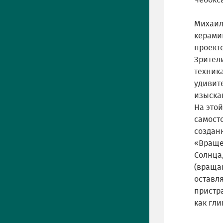
Чебокса
Михаил
керамик
проекте
Зрител
техник
удивит
изыска
На это
самост
создан
«Враще
Солнца
(враща
оставля
пристр
как гли