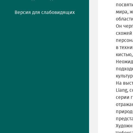
посвяти
мира, ж
Версия для слабовидящих
области
Он чер
схожей 
персон
в техн
кистью,
Неожид
подход
культур
На выст
Liang,
серии 
отража
природ
предст
Художн