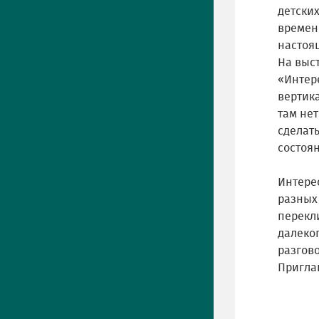
детских
времен
настоящ
На выст
«Интере
вертика
там нет
сделат
состоя
Интере
разных
перекл
далеко
разгово
Пригла