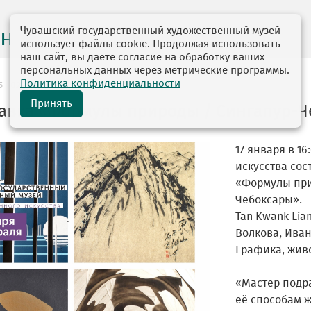
Чувашский государственный художественный музей
на месяц
использует файлы cookie. Продолжая использовать
наш сайт, вы даёте согласие на обработку ваших
персональных данных через метрические программы.
Политика конфиденциальности
25—02.02.2025
Принять
авка «Формулы природы / Сингапур-Ч
17 января в 1
искусства сос
«Формулы при
Чебоксары».
Tan Kwank Lia
Волкова, Ива
Графика, жив
«Мастер подр
её способам ж