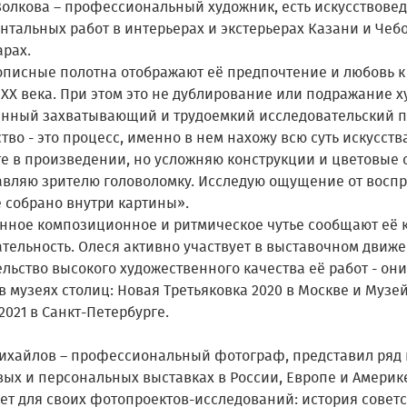
Волкова – профессиональный художник, есть искусствовед
тальных работ в интерьерах и экстерьерах Казани и Чебо
арах.
описные полотна отображают её предпочтение и любовь к
 XX века. При этом это не дублирование или подражание х
енный захватывающий и трудоемкий исследовательский п
тво - это процесс, именно в нем нахожу всю суть искусст
е в произведении, но усложняю конструкции и цветовые с
авляю зрителю головоломку. Исследую ощущение от воспри
е собрано внутри картины».
нное композиционное и ритмическое чутье сообщают её 
ательность. Олеся активно участвует в выставочном движ
льство высокого художественного качества её работ - они
в музеях столиц: Новая Третьяковка 2020 в Москве и Музе
2021 в Санкт-Петербурге.
ихайлов – профессиональный фотограф, представил ряд 
вых и персональных выставках в России, Европе и Америк
ет для своих фотопроектов-исследований: история советс