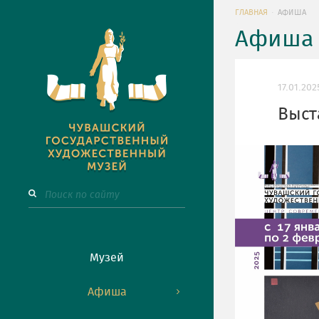
ГЛАВНАЯ
АФИША
Афиша 
17.01.20
Выст
Музей
Афиша