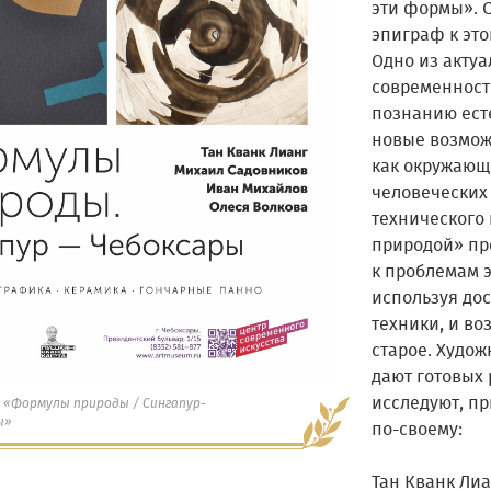
эти формы». С
эпиграф к это
Одно из акту
современност
познанию ест
новые возмож
как окружающ
человеческих
технического
природой» пр
к проблемам 
используя до
техники, и в
старое. Худож
дают готовых 
исследуют, п
 «Формулы природы / Сингапур-
ы»
по-своему:
Тан Кванк Лиа