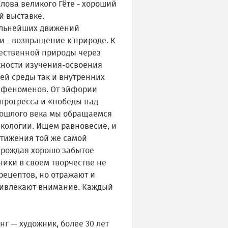
лова великого Гёте - хороший
й выставке.
альнейших движений
и - возвращение к природе. К
ественной природы через
ности изучения-освоения
ей среды так и внутренних
 феноменов. От эйфории
 прогресса и «победы над
ошлого века мы обращаемся
экологии. Ищем равновесие, и
стижения той же самой
озрождая хорошо забытое
ники в своем творчестве не
рецептов, но отражают и
ривлекают внимание. Каждый
нг — художник, более 30 лет