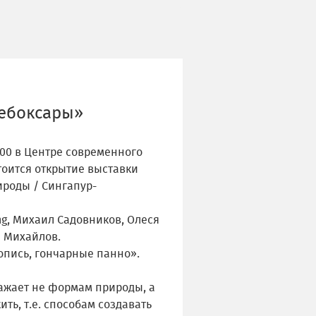
ебоксары»
6:00 в Центре современного
тоится открытие выставки
роды / Сингапур-
ng, Михаил Садовников, Олеся
н Михайлов.
опись, гончарные панно».
ажает не формам природы, а
ить, т.е. способам создавать