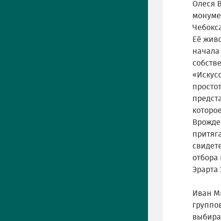
Олеся 
монумен
Чебокс
Её жив
начала
собств
«Искусс
простот
предст
которо
Врожде
притяг
свидете
отбора 
Эрарта 
Иван М
группо
выбира