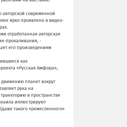
о работами на выставке.
о авторской современной
олее ярко проявлено в видео-
рах.
ами отработанная авторская
я-прокаливания, -
дает его произведениям
вившиеся как
роекта «Русская Амфора»,
 движению планет вокруг
тавляет рука на
 траекторию в пространстве
Михаила иллюстрируют
(даже такого «ремесленного»