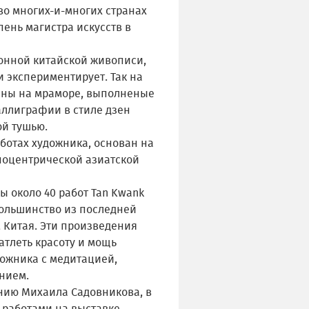
во многих-и-многих странах
пень магистра искусств в
ионной китайской живописи,
и экспериментирует. Так на
тины на мраморе, выполненые
аллиграфии в стиле дзен
ой тушью.
ботах художника, основан на
поцентрической азиатской
ы около 40 работ Tan Kwank
большинство из последней
 Китая. Эти произведения
атлеть красоту и мощь
дожника с медитацией,
нием.
ению Михаила Садовникова, в