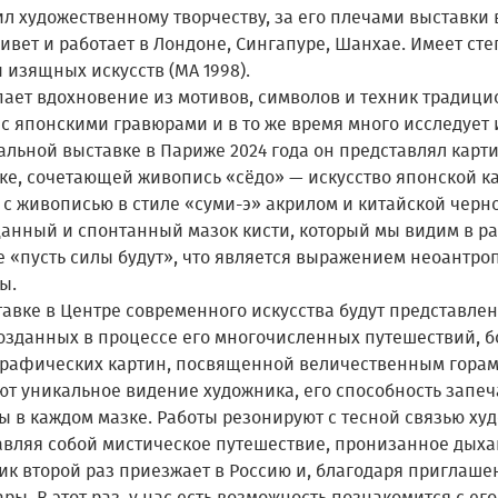
л художественному творчеству, за его плечами выставки 
ивет и работает в Лондоне, Сингапуре, Шанхае. Имеет сте
 изящных искусств (МА 1998).
пает вдохновение из мотивов, символов и техник традиц
с японскими гравюрами и в то же время много исследует 
альной выставке в Париже 2024 года он представлял кар
ике, сочетающей живопись «сёдо» — искусство японской к
 с живописью в стиле «суми-э» акрилом и китайской черн
анный и спонтанный мазок кисти, который мы видим в ра
е «пусть силы будут», что является выражением неоантро
ы.
авке в Центре современного искусства будут представлен
 созданных в процессе его многочисленных путешествий, 
графических картин, посвященной величественным горам
ют уникальное видение художника, его способность запеч
ы в каждом мазке. Работы резонируют с тесной связью ху
авляя собой мистическое путешествие, пронизанное дыха
ик второй раз приезжает в Россию и, благодаря приглаш