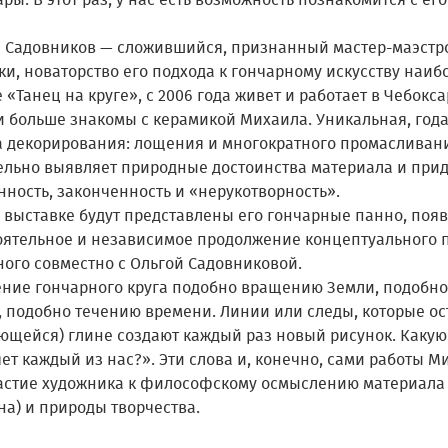
ры. В этот раз, у нас есть возможность познакомится с ег
 Садовников — сложившийся, признанный мастер-маэстр
и, новаторство его подхода к гончарному искусству наиб
 «Танец на круге», с 2006 года живет и работает в Чебокса
и больше знакомы с керамикой Михаила. Уникальная, год
а декорирования: лощения и многократного промасливани
ельно выявляет природные достоинства материала и при
нность, законченность и «нерукотворность».
й выставке будут представлены его гончарные панно, поя
оятельное и независимое продолжение концептуального п
ного совместно с Ольгой Садовниковой.
ние гончарного круга подобно вращению Земли, подобно
, подобно течению времени. Линии или следы, которые ос
ющейся) глине создают каждый раз новый рисунок. Какую
ет каждый из нас?». Эти слова и, конечно, сами работы 
астие художника к философскому осмыслению материала 
на) и природы творчества.