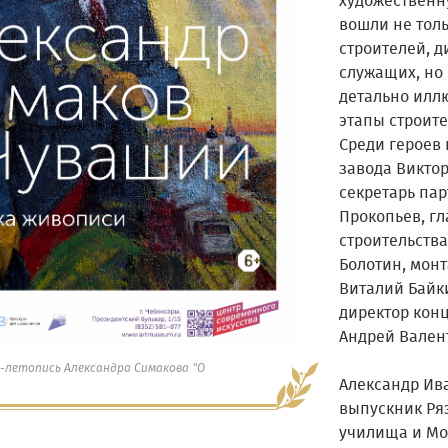
художественну
вошли не тол
строителей, д
служащих, но
детально ил
этапы строите
Среди героев
завода Викто
секретарь па
Прокопьев, г
строительств
Болотин, мон
Виталий Байк
директор кон
Андрей Вален
-летопись Александра Симакова "О
Александр Ива
выпускник Ря
училища и Мо