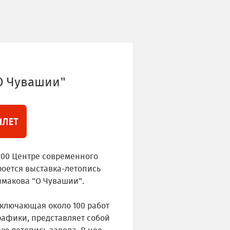
О Чувашии"
6:00 Центре современного
роется выставка-летопись
имакова "О Чувашии".
включающая около 100 работ
рафики, представляет собой