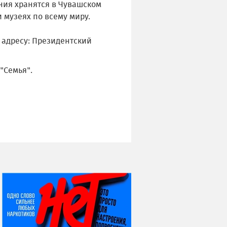
ения хранятся в Чувашском
 музеях по всему миру.
о адресу: Президентский
"Семья".
НИ ДНЯ БЕЗ ДАТЫ...
06 августа
Яков Яковлевич
Вебер