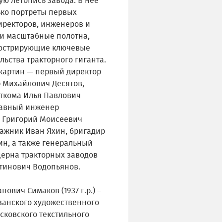
ю летопись завода. В нее
ько портреты первых
иректоров, инженеров и
 и масштабные полотна,
люстрирующие ключевые
льства тракторного гиганта.
 картин — первый директор
р Михайлович Десятов,
рткома Илья Павлович
лавный инженер
а Григорий Моисеевич
тажник Иван Яхин, бригадир
ин, а также генеральный
церна тракторных заводов
тинович Водопьянов.
нович Симаков (1937 г.р.) –
занского художественного
сковского текстильного