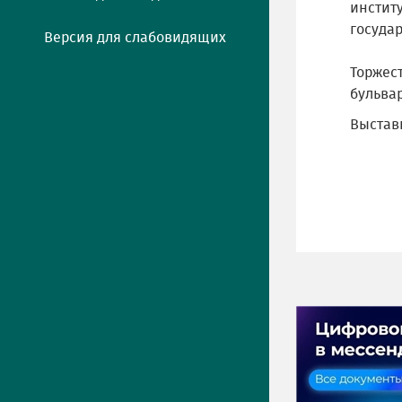
инстит
государ
Версия для слабовидящих
Торжест
бульвар
Выстав