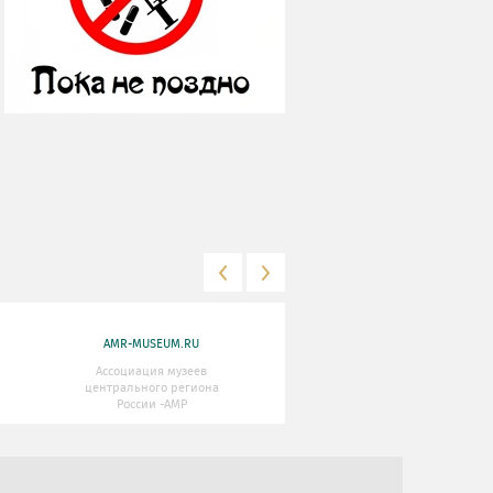
AMR-MUSEUM.RU
WWW.MKRF.RU
Ассоциация музеев
Министерство Культуры
центрального региона
Российской Федерации
России -АМР