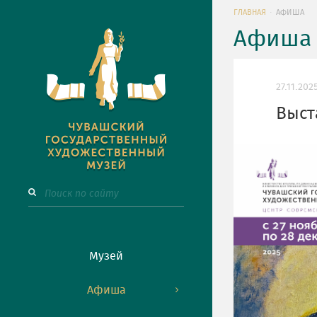
ГЛАВНАЯ
АФИША
Афиша 
27.11.202
Выст
Музей
Афиша