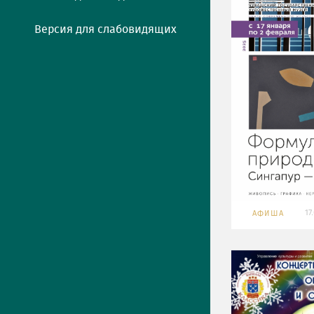
Версия для слабовидящих
17
АФИША