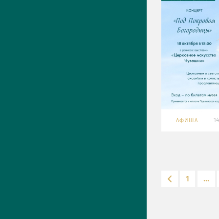
14
АФИША
1
...