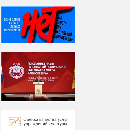
НИ ДНЯ БЕЗ ДАТЫ...
07 августа
Я встретил вас – и
всё былое...