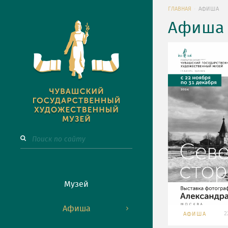
ГЛАВНАЯ
АФИША
Афиша 
Музей
Афиша
2
АФИША