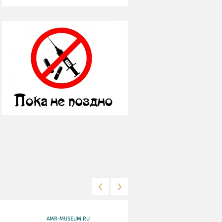
AMR-MUSEUM.RU
WWW.MKRF.RU