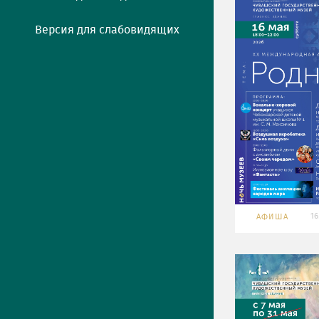
Версия для слабовидящих
16
АФИША