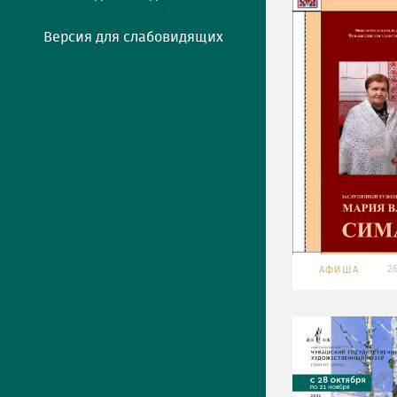
Версия для слабовидящих
26
АФИША