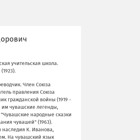
дорович
кая учительская школа.
(1923).
реводчик. Член Союза
датель правления Союза
ник гражданской войны (1919 -
е им чувашские легенды,
: "Чувашские народные сказки
дания чувашей" (1963).
 наследия К. Иванова,
ем. На чувашский язык