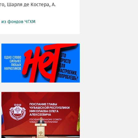
о, Шарля де Костера, А.
й из фондов ЧГХМ
НИ ДНЯ БЕЗ ДАТЫ...
07 августа
Я встретил вас – и
всё былое...