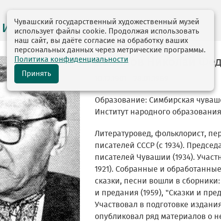
Чувашский государственный художественный музей
 и персоналии
использует файлы cookie. Продолжая использовать
наш сайт, вы даёте согласие на обработку ваших
персональных данных через метрические программы.
Политика конфиденциальности
Данилов Николай Фе
Принять
10.12.1901—28.01.1969
Образование: Симбирская чувашс
Институт народного образования 
Литературовед, фольклорист, пе
писателей СССР (с 1934). Предсе
писателей Чувашии (1934). Участ
1921). Собранные и обработанны
сказки, песни вошли в сборники
и предания (1959), "Сказки и пре
Участвовал в подготовке издания
опубликовал ряд материалов о н