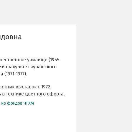
идовна
жественное училище (1955-
ий факультет чувашского
(1971-1977).
астник выставок с 1972.
 в технике цветного офорта.
й из фондов ЧГХМ