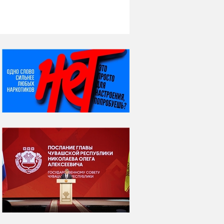
НИ ДНЯ БЕЗ ДАТЫ...
07 августа
Я встретил вас – и
всё былое...