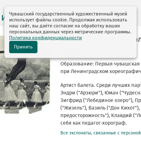
Чувашский государственный художественный музей
 и персоналии
использует файлы cookie. Продолжая использовать
наш сайт, вы даёте согласие на обработку ваших
персональных данных через метрические программы.
Политика конфиденциальности
Свинцов Юрий Анато
Принять
12.08.1946
Образование: Первая чувашская б
при Ленинградском хореографи
Артист балета. Среди лучших пар
Эндри ("Арзюри"), Юман ("Чудес
Зигфрид ("Лебединое озеро"), Пр
("Жизель"), Вазиль ("Дон Кихот")
предосторожность"), Клавдий ("
себя как педагог-хорограф.
Все экспонаты, связанные с персоно