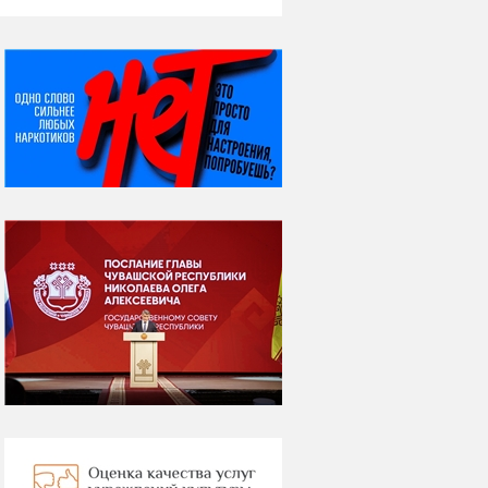
НИ ДНЯ БЕЗ ДАТЫ...
07 августа
Я встретил вас – и
всё былое...