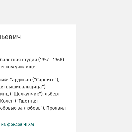
льевич
алетная студия (1957 - 1966)
ческом училище.
тий: Сардиван ("Сарпиге"),
ная вышивальщица"),
инц ("Щелкунчик"), льберт
, Колен ("Тщетная
Любовью за любовь"). Проявил
й из фондов ЧГХМ