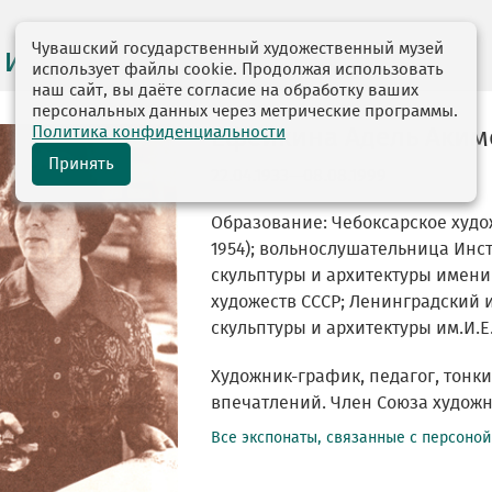
Чувашский государственный художественный музей
 и персоналии
использует файлы cookie. Продолжая использовать
наш сайт, вы даёте согласие на обработку ваших
персональных данных через метрические программы.
Политика конфиденциальности
Ефейкина Адель Аким
Принять
22.04.1933—08.08.1999
Образование: Чебоксарское худо
1954); вольнослушательница Инст
скульптуры и архитектуры имени
художеств СССР; Ленинградский 
скульптуры и архитектуры им.И.Е.
Художник-график, педагог, тонк
впечатлений. Член Союза художни
Все экспонаты, связанные с персоно