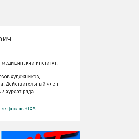
вич
 медицинский институт.
юзов художников,
ии. Действительный член
 Лауреат ряда
й из фондов ЧГХМ
НИ ДНЯ БЕЗ ДАТЫ...