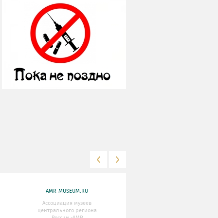
AMR-MUSEUM.RU
WWW.MKRF.RU
Ассоциация музеев
Министерство Культуры
центрального региона
Российской Федерации
России -АМР