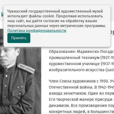
Чувашский государственный художественный музей
 и персоналии
использует файлы cookie. Продолжая использовать
наш сайт, вы даёте согласие на обработку ваших
персональных данных через метрические программы.
Политика конфиденциальности
Кудрявцев Илья Федо
Принять
16.07.1908—24.01.1968
Образование: Мариинско-Посадс
промышленный техникум (1927-19
художественном училище (1937-19
изобразительного искусства (заоч
Член Союза художников с 1950. У
Отечественной войны. В 1942-19
взвода зенитчиков. Один из пер
Его творческой манере присущи
динамизм. Все произведения по
конкретных людей, в большинств