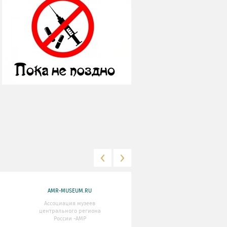
AMR-MUSEUM.RU
WWW.MKRF.RU
Ассоциация музеев
Министерство Культуры
центрального региона
Российской Федерации
России -АМР