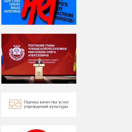
Яков Яковлевич
Вебер