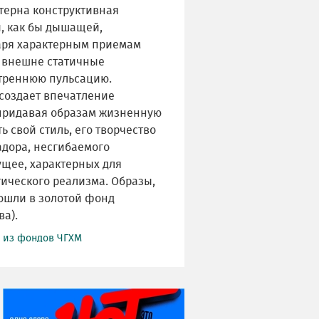
терна конструктивная
, как бы дышащей,
даря характерным приемам
 внешне статичные
треннюю пульсацию.
создает впечатление
придавая образам жизненную
ть свой стиль, его творчество
адора, несгибаемого
ущее, характерных для
ического реализма. Образы,
ошли в золотой фонд
ва).
й из фондов ЧГХМ
НИ ДНЯ БЕЗ ДАТЫ...
06 августа