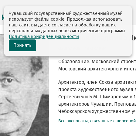
Чувашский государственный художественный музей
 и персоналии
использует файлы cookie. Продолжая использовать
наш сайт, вы даёте согласие на обработку ваших
персональных данных через метрические программы.
Политика конфиденциальности
Шатилов Владимир Д
Принять
03.04.1906—18.08.1984
Образование: Московский строит
Московский архитектурный инстит
Архитектор, член Союза архитекто
проекта Художественного музея в
Сергеевым и Б.М. Шимаревым в 1
архитекторов Чувашии. Преподав
Чебоксарском художественном у
Все экспонаты, связанные с персоно