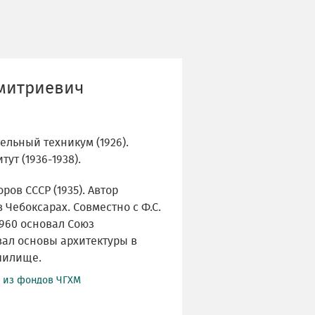
митриевич
ельный техникум (1926).
ут (1936-1938).
ров СССР (1935). Автор
 Чебоксарах. Совместно с Ф.С.
960 основал Союз
ал основы архитектуры в
чилище.
й из фондов ЧГХМ