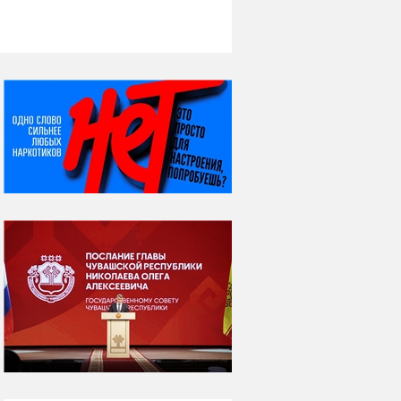
НИ ДНЯ БЕЗ ДАТЫ...
07 августа
Я встретил вас – и
всё былое...