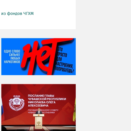
й из фондов ЧГХМ
НИ ДНЯ БЕЗ ДАТЫ...
07 августа
Я встретил вас – и
всё былое...