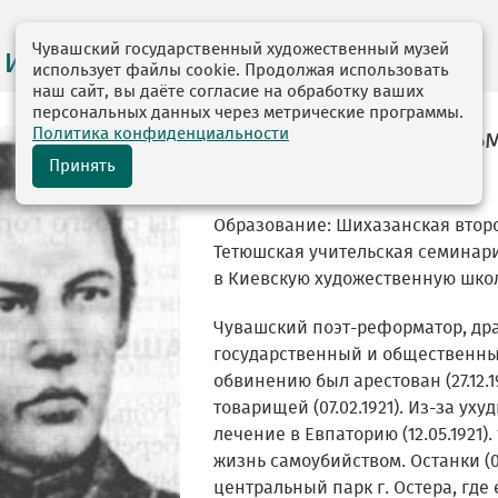
Чувашский государственный художественный музей
 и персоналии
использует файлы cookie. Продолжая использовать
наш сайт, вы даёте согласие на обработку ваших
персональных данных через метрические программы.
Политика конфиденциальности
Кузьмин Михаил Кузь
Принять
04.11.1899—15.06.1922
Образование: Шихазанская второкл
Тетюшская учительская семинария (
в Киевскую художественную школ
Чувашский поэт-реформатор, дра
государственный и общественны
обвинению был арестован (27.12.
товарищей (07.02.1921). Из-за ух
лечение в Евпаторию (12.05.1921).
жизнь самоубийством. Останки (0
центральный парк г. Остера, где