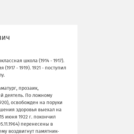
мич
ассная школа (1914 - 1917).
1917 - 1919). 1921 - поступил
у.
матург, прозаик,
й деятель. По ложному
1920), освобожден на поруки
удшения здоровья выехал на
 15 июня 1922 г. покончил
5.11.1964) перенесены в
 ему воздвигнут памятник-