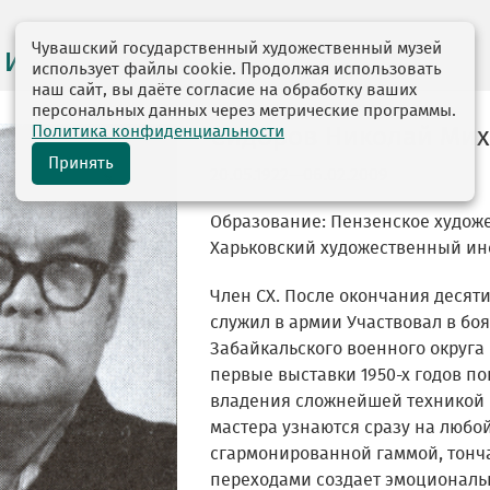
Чувашский государственный художественный музей
 и персоналии
использует файлы cookie. Продолжая использовать
наш сайт, вы даёте согласие на обработку ваших
персональных данных через метрические программы.
Политика конфиденциальности
Сидоров Николай Ми
Принять
20.05.1922—06.02.2009
Образование: Пензенское художе
Харьковский художественный инст
Член СХ. После окончания десятил
служил в армии Участвовал в боя
Забайкальского военного округа 
первые выставки 1950-х годов п
владения сложнейшей техникой 
мастера узнаются сразу на любой
сгармонированной гаммой, тон
переходами создает эмоциональн