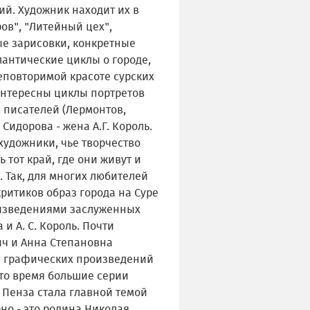
й. Художник находит их в
ов", "Литейный цех",
ые зарисовки, конкретные
мантические циклы о городе,
неповторимой красоте сурских
Интересны циклы портретов
, писателей (Лермонтов,
 Сидорова - жена А.Г. Король.
 художники, чье творчество
 тот край, где они живут и
 Так, для многих любителей
ритиков образ города на Суре
оизведениями заслуженных
и А. С. Король. Почти
ич и Анна Степановна
и графических произведений
это время большие серии
 Пенза стала главной темой
но - это родина Николая