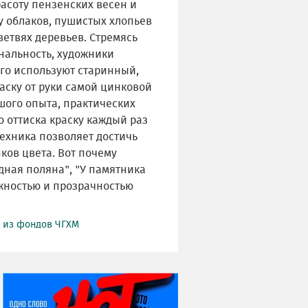
расоту пензенских весен и
у облаков, пушистых хлопьев
ветвях деревьев. Стремясь
нальность, художники
ого используют старинный,
раску от руки самой цинковой
ьшого опыта, практических
о оттиска краску каждый раз
техника позволяет достичь
ков цвета. Вот почему
ная поляна", "У памятника
жностью и прозрачностью
й из фондов ЧГХМ
НИ ДНЯ БЕЗ ДАТЫ...
08 августа