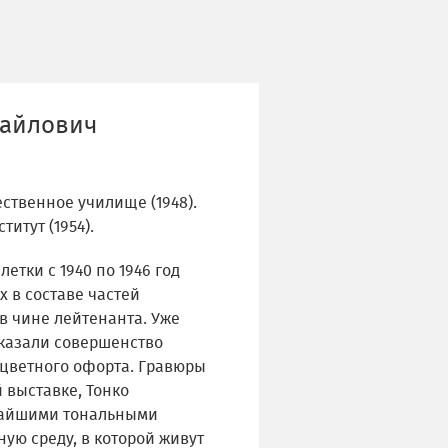
хайлович
ственное училище (1948).
итут (1954).
етки с 1940 по 1946 год
х в составе частей
в чине лейтенанта. Уже
оказали совершенство
цветного офорта. Гравюры
 выставке, Тонко
чайшими тональными
ую среду, в которой живут