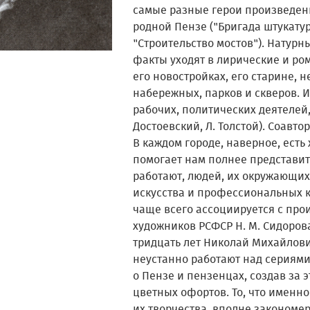
самые разные герои произведени
родной Пензе ("Бригада штукатур
"Строительство мостов"). Натурн
факты уходят в лирические и ро
его новостройках, его старине, 
набережных, парков и скверов. 
рабочих, политических деятелей
Достоевский, Л. Толстой). Соавтор
В каждом городе, наверное, есть
помогает нам полнее представить
работают, людей, их окружающих.
искусства и профессиональных к
чаще всего ассоциируется с пр
художников РСФСР Н. М. Сидорова 
тридцать лет Николай Михайлов
неустанно работают над сериям
о Пензе и пензенцах, создав за 
цветных офортов. То, что именно
их творчества, вполне закономер