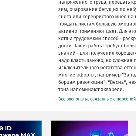
напряженного труда, передать к
зим, очарование бегущих по неб
снега или серебристого инея на 
придать листам большую эмоцио
активно применяют цвет. Для эт
хотя и трудоемкий способ - раск
доски. Такая работа требует бол
знаний - для получения хорошег
надо класть заново, но сложная 
исключительного богатства оттен
многие офорты, например "Запад
борцам революции", "Весна", не
тона напоминают акварели.
Все экспонаты, связанные с персоно