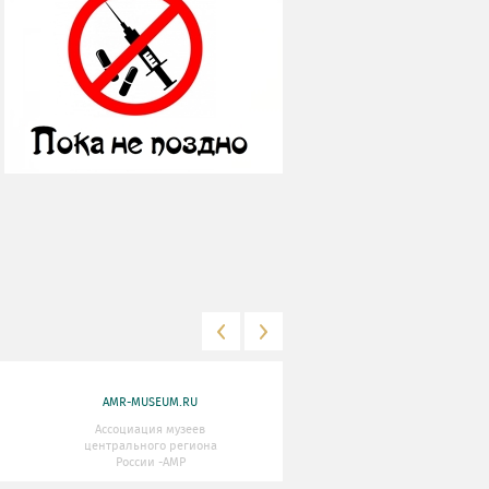
AMR-MUSEUM.RU
WWW.MKRF.RU
Ассоциация музеев
Министерство Культуры
центрального региона
Российской Федерации
России -АМР