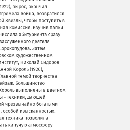
1922), вырос, окончил
тгремела война, возвратился
ой Звезды, чтобы поступить в
ная комиссия, изучив папки
числила абитуриента сразу
 заслуженного деятеля
Сорокопудова. Затем
ковском художественном
институт, Николай Сидоров
нной Король (1926),
 Главной темой творчества
ейзаж. Большинство
 Король выполнены в цветном
ы - техники, дающей
й чрезвычайно богатыми
 особой изысканностью.
ная техника позволила
дать кипучую атмосферу