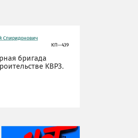
й Спиридонович
КП—439
арная бригада
роительстве КВРЗ.
НИ ДНЯ БЕЗ ДАТЫ...
06 августа