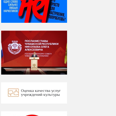
Яков Яковлевич
Вебер