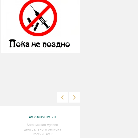
AMR-MUSEUM.RU
WWW.MKRF.RU
Ассоциация музеев
Министерство Культуры
центрального региона
Российской Федерации
России -АМР