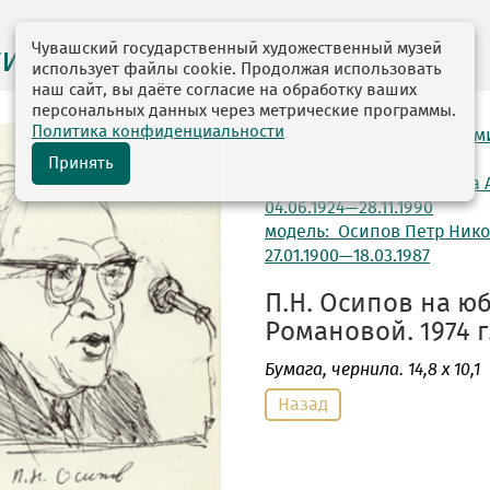
Чувашский государственный художественный музей
ги выставок
использует файлы cookie. Продолжая использовать
наш сайт, вы даёте согласие на обработку ваших
персональных данных через метрические программы.
Политика конфиденциальности
автор: Сизов Петр Влади
02.07.1921—06.07.1996
Принять
модель: Романова Фаина 
04.06.1924—28.11.1990
модель: Осипов Петр Ник
27.01.1900—18.03.1987
П.Н. Осипов на юб
Романовой. 1974 г
Бумага
, чернила. 14,8 х 10,1
Назад