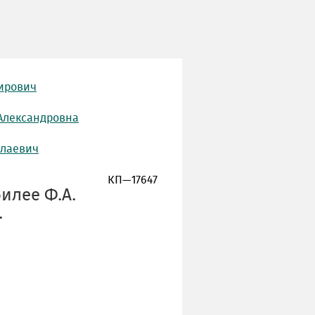
мирович
Александровна
олаевич
КП—17647
илее Ф.А.
.