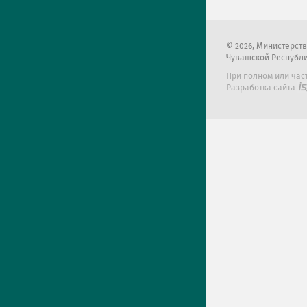
2026
, Министерст
Чувашской Республ
При полном или час
Разработка сайта