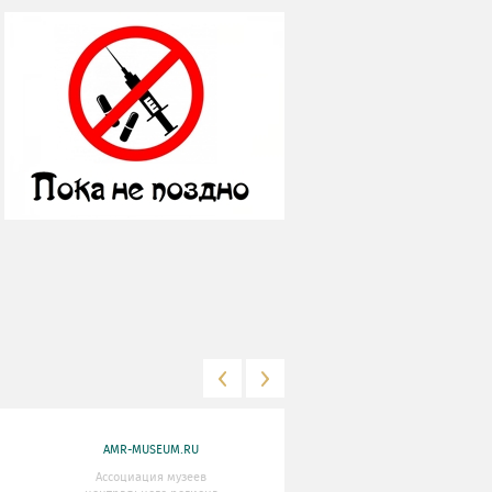
AMR-MUSEUM.RU
WWW.MKRF.RU
Ассоциация музеев
Министерство Культуры