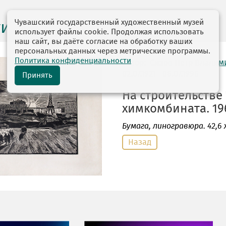
Чувашский государственный художественный музей
ги выставок
использует файлы cookie. Продолжая использовать
наш сайт, вы даёте согласие на обработку ваших
персональных данных через метрические программы.
Политика конфиденциальности
автор: Сизов Петр Влади
02.07.1921—06.07.1996
Принять
На строительстве
химкомбината. 196
Бумага
, линогравюра. 42,6 х 
Назад