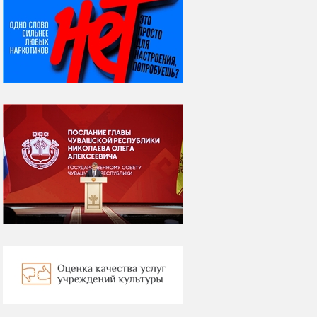
07 августа
Я встретил вас – и
всё былое...