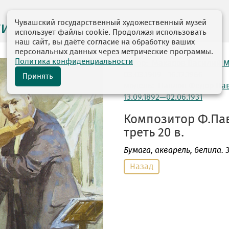
Чувашский государственный художественный музей
ги выставок
использует файлы cookie. Продолжая использовать
наш сайт, вы даёте согласие на обработку ваших
персональных данных через метрические программы.
Политика конфиденциальности
автор: Макаров Василий 
03.03.1909—16.12.1966
Принять
модель: Павлов Федор Па
13.09.1892—02.06.1931
Композитор Ф.Пав
треть 20 в.
Бумага
, акварель, белила. 3
Назад