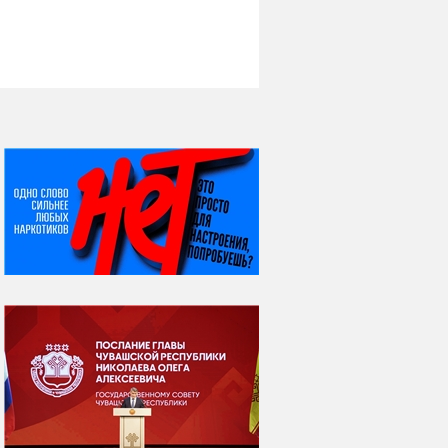
НИ ДНЯ БЕЗ ДАТЫ...
07 августа
Я встретил вас – и
всё былое...