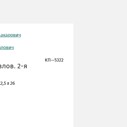
Макарович
влович
КП—5322
лов. 2-я
2,5 х 26