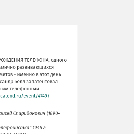
 РОЖДЕНИЯ ТЕЛЕФОНА, одного
амично развивающихся
етов - именно в этот день
ксандр Белл запатентовал
й им телефонный
calend.ru/event/4749/
исей Спиридонович (1890-
лефонистка" 1946 г.