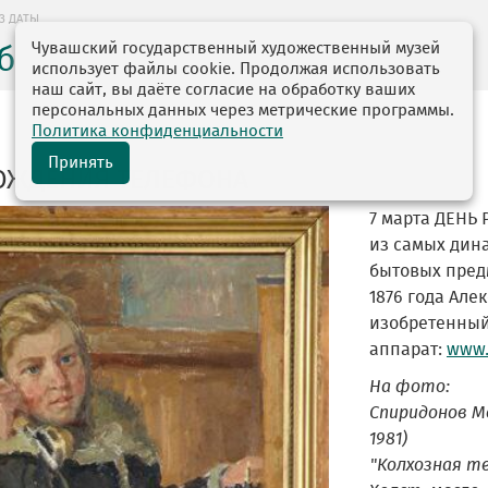
З ДАТЫ
Чувашский государственный художественный музей
без даты
использует файлы cookie. Продолжая использовать
наш сайт, вы даёте согласие на обработку ваших
персональных данных через метрические программы.
Политика конфиденциальности
Принять
ОЖДЕНИЯ ТЕЛЕФОНА
7 марта ДЕНЬ
из самых дин
бытовых предм
1876 года Але
изобретенны
аппарат:
www.
На фото:
Спиридонов Мо
1981)
"Колхозная те