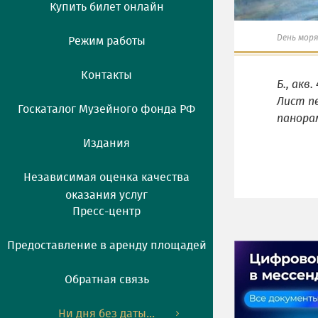
Купить билет онлайн
День мор
Режим работы
Контакты
Б., акв. 
Лист п
Госкаталог Музейного фонда РФ
панора
Издания
Независимая оценка качества
оказания услуг
Пресс-центр
Предоставление в аренду площадей
Обратная связь
Ни дня без даты...