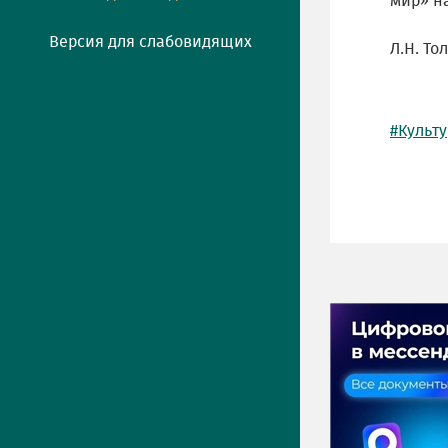
мир» н
Версия для слабовидящих
Л.Н. То
#Культ