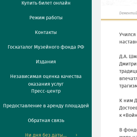
Купить билет онлайн
Дементий
Режим работы
Контакты
Учился 
настав
Госкаталог Музейного фонда РФ
Д.А. Шм
Издания
Дмитри
традиц
Независимая оценка качества
впечат
оказания услуг
трагиз
Пресс-центр
К ним 
Предоставление в аренду площадей
Достоев
к «Войн
Обратная связь
В фонд
Ни дня без даты...