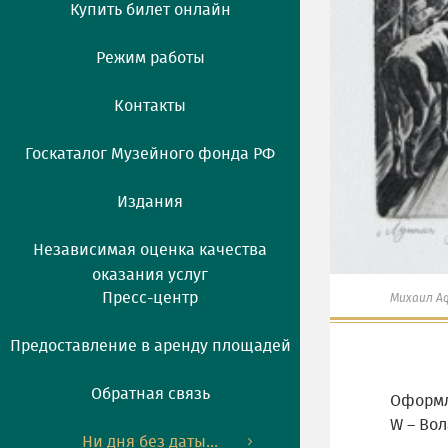
Купить билет онлайн
Режим работы
Контакты
Госкаталог Музейного фонда РФ
Издания
Независимая оценка качества
оказания услуг
Пресс-центр
Михаил А
Предоставление в аренду площадей
Обратная связь
Оформл
W – Вол
Ни дня без даты...