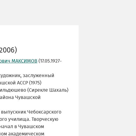
2006)
рович МАКСИМОВ
(17.05.1927-
художник, заслуженный
шской АССР (1975)
Кильдюшево (Cирeклe Шaхаль)
района Чувашской
– выпускник Чебоксарского
ого училища. Творческую
 начал в Чувашском
ном академическом