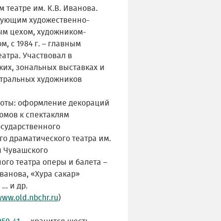
 театре им. К.В. Иванова.
дующим художественно-
м цехом, художником-
, с 1984 г. – главным
атра. Участвовал в
ких, зональных выставках и
атральных художников
оты: оформление декораций
юмов к спектаклям
осударственного
о драматического театра им.
и Чувашского
ого театра оперы и балета –
ванова, «Хура caкaр»
.. и др.
www.old.nbchr.ru
)