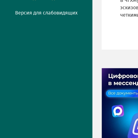
В ЧГХМ
эскизо
Версия для слабовидящих
четким