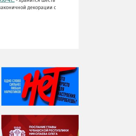
0-41..
- хранится шесть
 лаконичной декорации с
НИ ДНЯ БЕЗ ДАТЫ...
07 августа
Я встретил вас – и
всё былое...