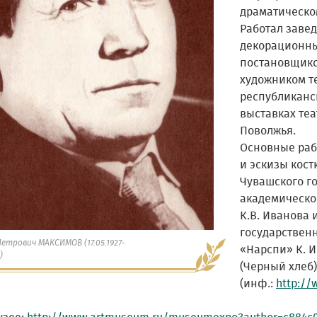
драматическом
Работал заве
декорационны
постановщиком
художником те
республиканс
выставках те
Поволжья.
Основные раб
и эскизы кост
Чувашского г
академическог
К.В. Иванова 
государственн
етрович МАКСИМОВ (17.05.1927-
«Нарспи» К. И
)
(Черный хлеб) .
(инф.:
http://