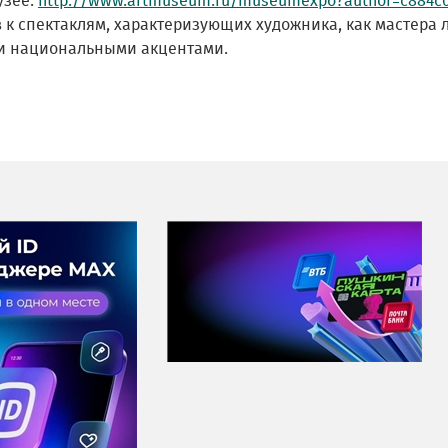
узее:
http://www.artmuseum.ru/museumexpo?author=c884c05
в к спектаклям, характеризующих художника, как мастера
и национальными акцентами.