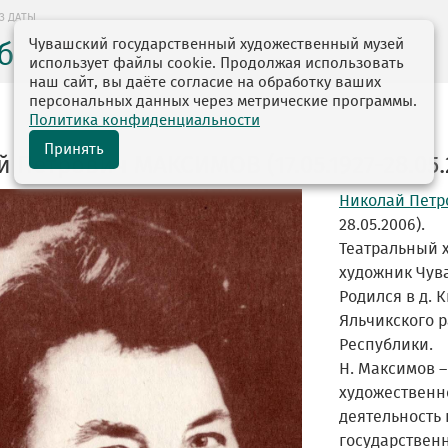
З ДАТЫ
Чувашский государственный художественный музей
без даты
использует файлы cookie. Продолжая использовать
наш сайт, вы даёте согласие на обработку ваших
персональных данных через метрические программы.
Политика конфиденциальности
Принять
 Петрович МАКСИМОВ (17.05.1927-28.05.
Николай Пет
28.05.2006).
Театральный 
художник Чува
Родился в д. 
Яльчикского 
Республики.
Н. Максимов 
художественн
деятельность
государствен