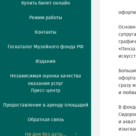
Купить билет онлайн
офортис
Режим работы
Основн
Контакты
супруг
графиче
Госкаталог Музейного фонда РФ
«Пенза 
искусст
Издания
Больши
Независимая оценка качества
офорта
оказания услуг
сразу 
Пресс-центр
и любви
Предоставление в аренду площадей
В фонде
Сидоров
Обратная связь
и аква
изыска
Ни дня без даты...