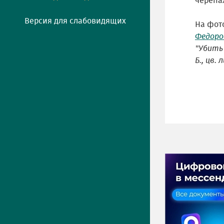
черепа
Версия для слабовидящих
На фот
Федоро
"Убить 
Б., цв.