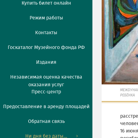
Купить билет онлайн
Режим работы
Контакты
Госкаталог Музейного фонда РФ
Издания
Независимая оценка качества
оказания услуг
МЕЖДУНА
Пресс-центр
РЕБЁНКА
Предоставление в аренду площадей
расстр
Обратная связь
челове
16 июня
Ни дня без даты...