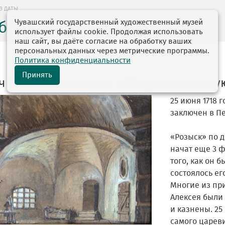
З ДАТЫ
Чувашский государственный художественный музей
без даты
использует файлы cookie. Продолжая использовать
наш сайт, вы даёте согласие на обработку ваших
персональных данных через метрические программы.
Политика конфиденциальности
Принять
ч Алексей заключен в Петропавловску
25 июня 1718 
заключен в П
«Розыск» по 
начат еще 3 ф
того, как он 
состоялось ег
Многие из пр
Алексея были 
и казнены. 25
самого цареви