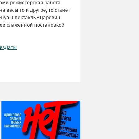
нами режиссерская работа
а весы то и другое, то станет
енуа. Спектакль «Царевич
лее слаженной постановкой
езДаты
НИ ДНЯ БЕЗ ДАТЫ...
06 августа
Яков Яковлевич
Вебер