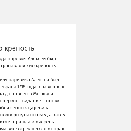
ю крепость
года царевич Алексей был
етропавловскую крепость.
делу царевича Алексея был
евраля 1718 года, сразу после
был доставлен в Москву и
о первое свидание с отцом.
иближенных царевича
подвергнуты пыткам, а затем
 июня пришла и очередь
ча, уже отрекшегося от прав