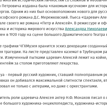
о многим историческим личностям со сложной и необычн
я Петровича издавна была «лакомым кусочком» для истор
ургов. Одним из них был основоположник нового для русс
ософского романа Д.С. Мережковский. Пьеса «Царевич Ал
але своего же романа «Петр и Алексей». В режиссуре и о
ика и историка мирового искусства
Александра Николаеви
ен в 1920 году на сцене Большого Драматического Театра 
 графики ЧГХМузея хранится эскиз декорации созданный А
я трагедии. На листе представлен каземат в Трубецком р
ти. Измученный пытками царевич Алексей лежит на койке,
ренгейм за столом приготовляют лекарства.
енуа - первый русский художник, ставший полноправным р
вках он добивался максимальной слитности спектакля, вто
овал не только с актерами, но даже с оркестрантами.
тель роли царевича Алексея актер Н.Ф. Монахов писал о А
ве большого художника-энциклопедиста, художника-истор