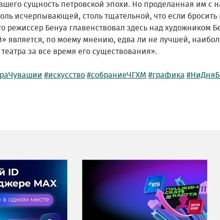
вшего сущность петровской эпохи. Но проделанная им с 
оль исчерпывающей, столь тщательной, что если бросить н
то режиссер Бенуа главенствовал здесь над художником Б
й» является, по моему мнению, едва ли не лучшей, наибо
 театра за все время его существования».
ураЧувашии
#искусство
#собраниеЧГХМ
#графика
#НиДняБ