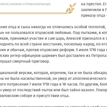
на престол. Е
лексей заключен в Петропавловскую
заключили в 
приказу отца 
ния отца и сына никогда не отличались особой теплотой
ын не пользовался отцовской любовью. Под пытками, в ко
кам, принимал участие и сам царь, Алексей признался в 
поднять по всей стране восстание, поскольку народ, по ег
ия и обычаи, против отцовских реформ. 5 июля 1718 года
йских унтер-офицеров царевич был доставлен из Петропав
слушал смертный приговор.
циальной версии, которая, впрочем, так и не была обнар
ча не была насильственной, он умер от апоплексического 
го потрясения 7 июля 1718 года в 18 часов. По другим, б
ч умер от последствий пыток или был тайно казнен. Похо
авловском соборе в присутствии отца.