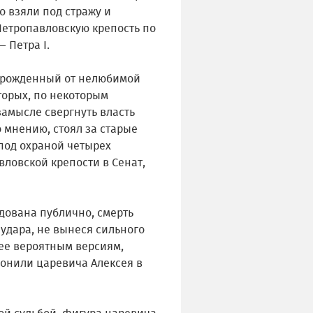
го взяли под стражу и
Петропавловскую крепость по
— Петра I.
, рожденный от нелюбимой
торых, по некоторым
замысле свергнуть власть
о мнению, стоял за старые
 под охраной четырех
ловской крепости в Сенат,
одована публично, смерть
удара, не вынеся сильного
олее вероятным версиям,
ронили царевича Алексея в