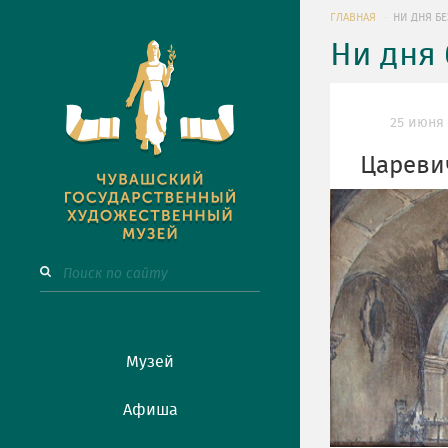
ГЛАВНАЯ
НИ ДНЯ БЕ
Ни дня 
25 июня
Цареви
Музей
Афиша