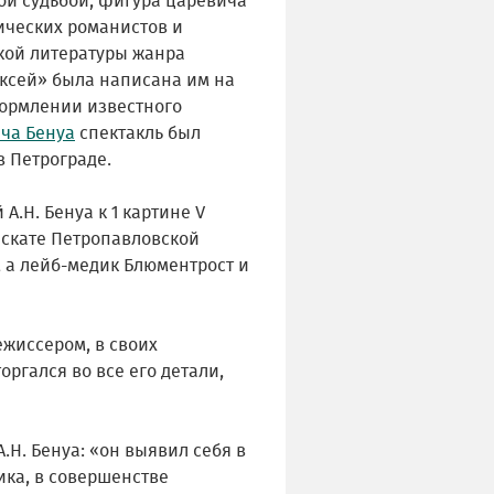
ой судьбой, фигура царевича
ических романистов и
кой литературы жанра
ексей» была написана им на
формлении известного
ча Бенуа
спектакль был
в Петрограде.
.Н. Бенуа к 1 картине V
аскате Петропавловской
 а лейб-медик Блюментрост и
ежиссером, в своих
ргался во все его детали,
.Н. Бенуа: «он выявил себя в
ика, в совершенстве