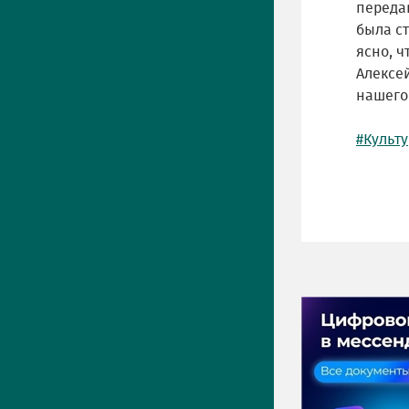
переда
была ст
ясно, ч
Алексе
нашего
#Культ