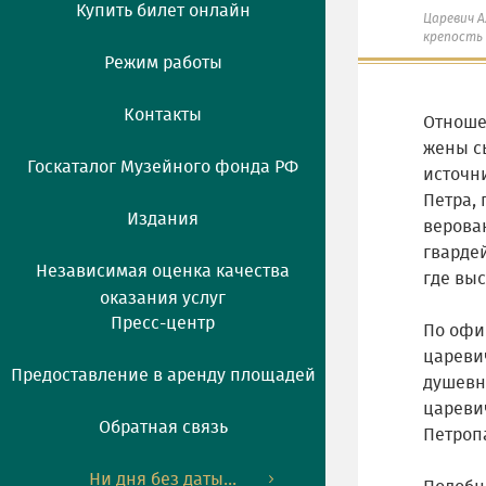
Купить билет онлайн
Царевич А
крепость
Режим работы
Контакты
Отноше
жены с
Госкаталог Музейного фонда РФ
источни
Петра, 
Издания
верован
гварде
Независимая оценка качества
где вы
оказания услуг
Пресс-центр
По офи
цареви
Предоставление в аренду площадей
душевно
цареви
Обратная связь
Петроп
Ни дня без даты...