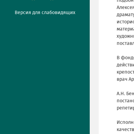
Подобн
Алексе
Версия для слабовидящих
драмат
истори
матери
художн
поставл
В фонде
действи
крепос
врач А
А.Н. Б
постано
репетир
Исполни
качест