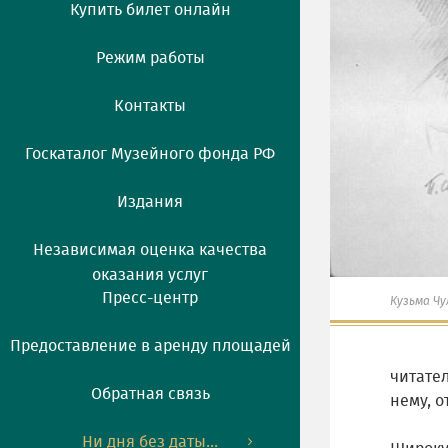
Купить билет онлайн
Режим работы
Контакты
Госкаталог Музейного фонда РФ
Издания
Независимая оценка качества
оказания услуг
Пресс-центр
Кузьма Чу
Предоставление в аренду площадей
читате
Обратная связь
нему, о
Ни дня без даты...