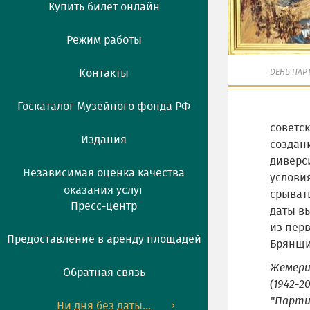
Купить билет онлайн
Режим работы
Контакты
ДЕНЬ ПАР
Госкаталог Музейного фонда РФ
советс
Издания
создан
диверс
Независимая оценка качества
условия
оказания услуг
срыват
Пресс-центр
даты в
из пер
Предоставление в аренду площадей
Брянщи
Жемери
Обратная связь
(1942-2
"Партиз
Ни дня без даты...