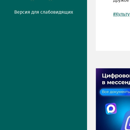
дружбе
Версия для слабовидящих
#Культ