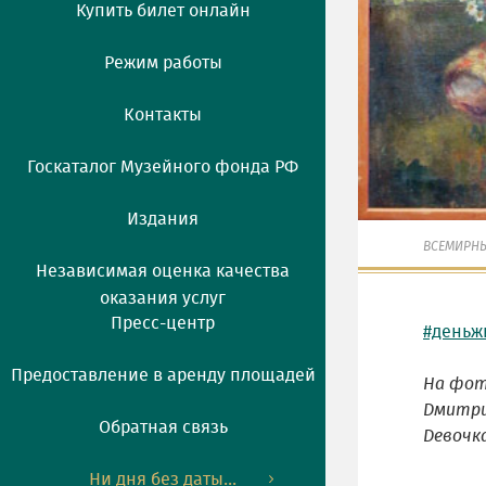
Купить билет онлайн
Режим работы
Контакты
Госкаталог Музейного фонда РФ
Издания
ВСЕМИРНЫ
Независимая оценка качества
оказания услуг
Пресс-центр
#деньж
Предоставление в аренду площадей
На фо
Дмитрие
Обратная связь
Девочка
Ни дня без даты...