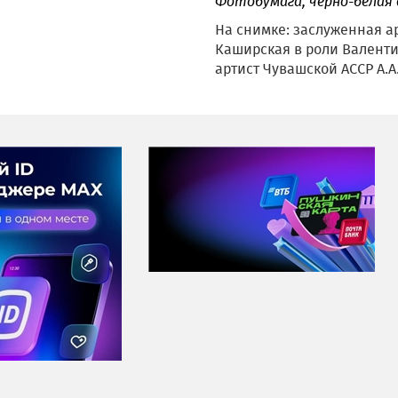
Фотобумага
, черно-белая
На снимке: заслуженная а
Каширская в роли Валент
артист Чувашской АССР А.А.