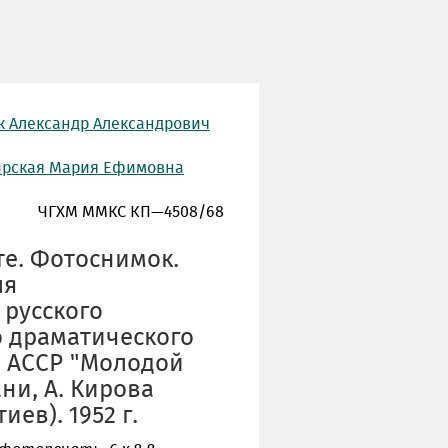
к Александр Александрович
ирская Мария Ефимовна
ЧГХМ ММКС КП—4508/68
е. Фотоснимок.
ля
 русского
о драматического
й АССР "Молодой
ни, А. Кирова
иев). 1952 г.