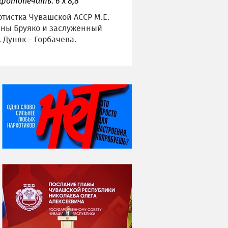
 фотопечать. 6 х 8,8
ртистка Чувашской АССР М.Е.
ины Бруяко и заслуженный
 Дуняк – Горбачева.