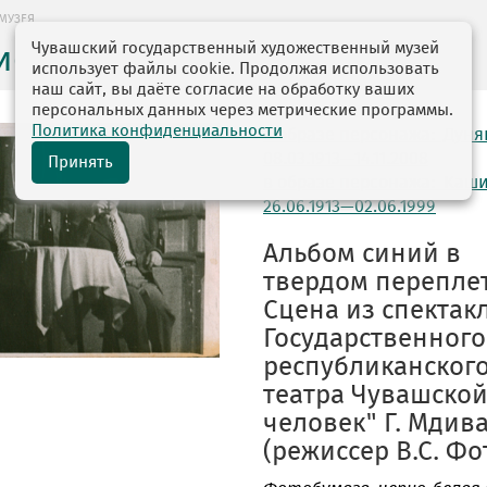
МУЗЕЯ
Чувашский государственный художественный музей
ие музея
использует файлы cookie. Продолжая использовать
наш сайт, вы даёте согласие на обработку ваших
персональных данных через метрические программы.
Политика конфиденциальности
в образе персонажа: Дуня
08.03.1913—14.11.2008
Принять
в образе персонажа: Каш
26.06.1913—02.06.1999
Альбом синий в
твердом переплет
Сцена из спектак
Государственного
республиканског
театра Чувашско
человек" Г. Мдива
(режиссер В.С. Фот