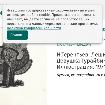
МУЗЕЯ
Чувашский государственный художественный музей
ие музея
использует файлы cookie. Продолжая использовать
наш сайт, вы даёте согласие на обработку ваших
персональных данных через метрические программы.
Политика конфиденциальности
автор: Ильин Михаил Але
30.05.1923—03.06.1998
Принять
автор текста: Терентьев Н
17.04.1925—11.04.2014
Н.Терентьев. Леш
Девушка Турайби
Иллюстрация. 1971
Бумага
, ксилография. 20 х 18,