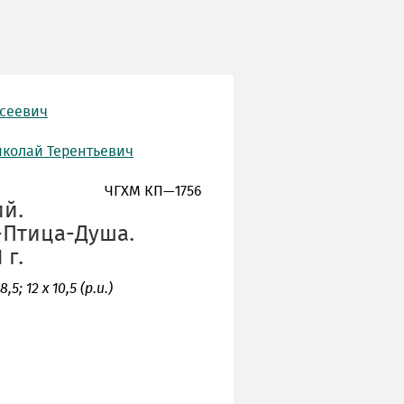
ксеевич
иколай Терентьевич
ЧГХМ КП—1756
ий.
-Птица-Душа.
 г.
5; 12 х 10,5 (р.и.)