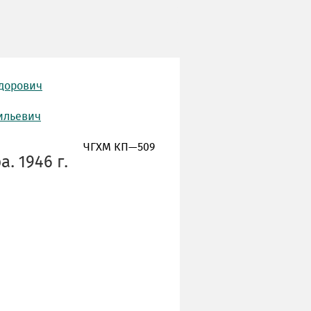
едорович
ильевич
ЧГХМ КП—509
. 1946 г.