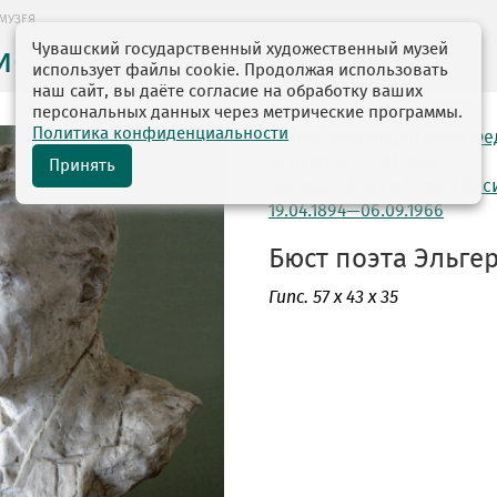
МУЗЕЯ
Чувашский государственный художественный музей
ие музея
использует файлы cookie. Продолжая использовать
наш сайт, вы даёте согласие на обработку ваших
персональных данных через метрические программы.
Политика конфиденциальности
автор: Кудрявцев Илья Ф
16.07.1908—24.01.1968
Принять
модель: Эльгер Семен Вас
19.04.1894—06.09.1966
Бюст поэта Эльгера
Гипс
. 57 х 43 х 35