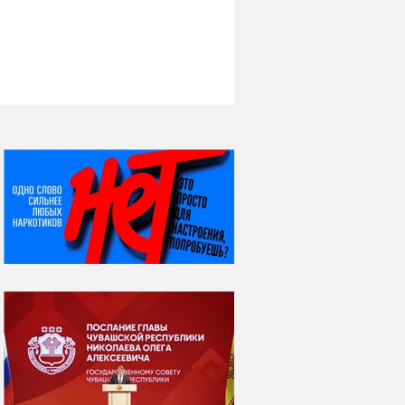
НИ ДНЯ БЕЗ ДАТЫ...
07 августа
Я встретил вас – и
всё былое...