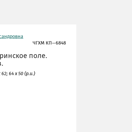
ксандровна
ЧГХМ КП—6848
еринское поле.
.
62; 64 х 50 (р.и.)