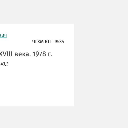
вич
ЧГХМ КП—9534
II века. 1978 г.
 43,3