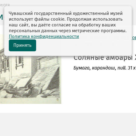
МУЗЕЯ
Чувашский государственный художественный музей
ие музея
использует файлы cookie. Продолжая использовать
наш сайт, вы даёте согласие на обработку ваших
персональных данных через метрические программы.
Политика конфиденциальности
автор: Иванов Егор Ивано
15.04.1918—29.12.2011
Принять
Соляные амбары XVI
Бумага
, карандаш, null. 31 х