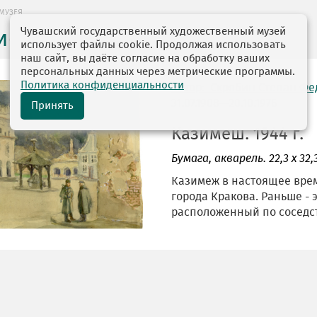
МУЗЕЯ
Чувашский государственный художественный музей
ие музея
использует файлы cookie. Продолжая использовать
наш сайт, вы даёте согласие на обработку ваших
персональных данных через метрические программы.
Политика конфиденциальности
автор: Скрябин Степан Ф
31.07.1908—20.10.1976
Принять
Казимеш. 1944 г.
Бумага
, акварель. 22,3 х 32,
Казимеж в настоящее врем
города Кракова. Раньше - э
расположенный по соседст