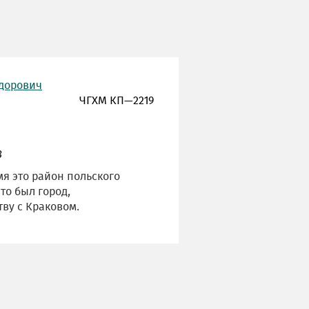
едорович
ЧГХМ КП—2219
3
я это район польского
то был город,
ву с Краковом.