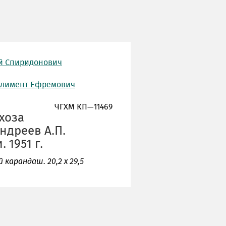
й Спиридонович
Климент Ефремович
ЧГХМ КП—11469
хоза
ндреев А.П.
 1951 г.
 карандаш. 20,2 х 29,5