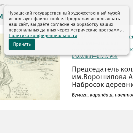
МУЗЕЯ
Чувашский государственный художественный музей
ие музея
использует файлы cookie. Продолжая использовать
наш сайт, вы даёте согласие на обработку ваших
персональных данных через метрические программы.
Политика конфиденциальности
автор: Спиридонов Моисе
24.08.1890—31.03.1981
Принять
топонимика: Ворошилов 
04.02.1881—02.12.1969
Председатель кол
им.Ворошилова А
Набросок деревни.
Бумага
, карандаш, цветной