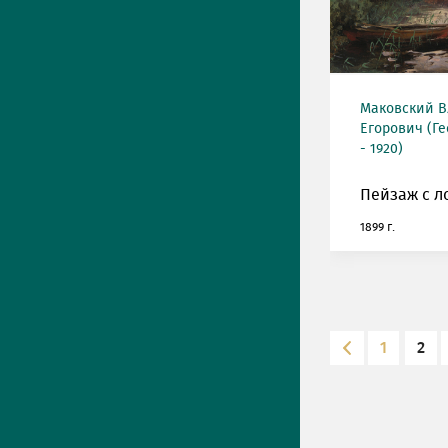
Маковский 
Егорович (Ге
- 1920)
Пейзаж с л
1899 г.
1
2