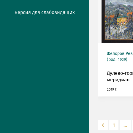
Версия для слабовидящих
Федоров Рев
(род. 1929)
Дулево-го
меридиан.
2019 г.
1
...