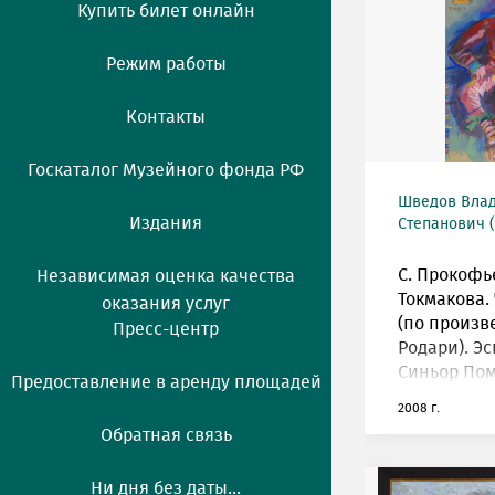
Купить билет онлайн
Режим работы
Контакты
Госкаталог Музейного фонда РФ
Шведов Вла
Издания
Степанович (
С. Прокофье
Независимая оценка качества
Токмакова.
оказания услуг
(по произв
Пресс-центр
Родари). Эс
Синьор Пом
Предоставление в аренду площадей
2008 г.
Обратная связь
Ни дня без даты...