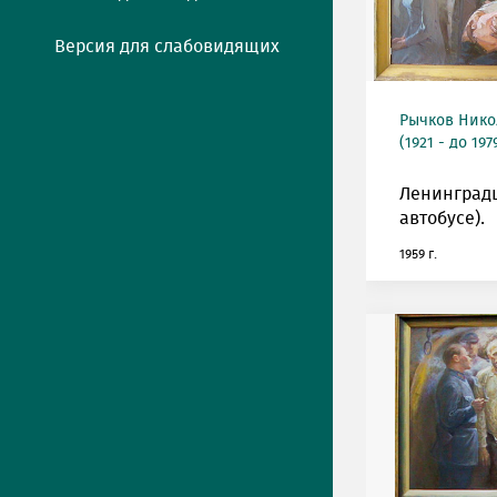
Версия для слабовидящих
Рычков Нико
(1921 - до 197
Ленинградц
автобусе).
1959 г.