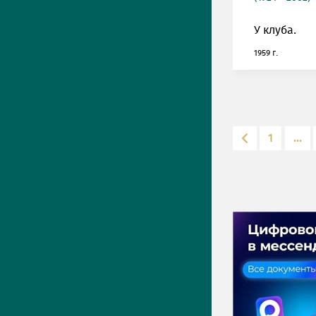
У клуба.
1959 г.
1
...