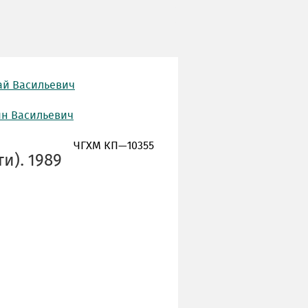
ай Васильевич
ин Васильевич
ЧГХМ КП—10355
ти). 1989