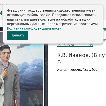
МУЗЕЯ
Чувашский государственный художественный музей
ие музея
использует файлы cookie. Продолжая использовать
наш сайт, вы даёте согласие на обработку ваших
персональных данных через метрические программы.
Политика конфиденциальности
автор: Овчинников Никол
14.10.1918—18.02.2004
Принять
модель: Иванов Констант
15.05.1890—13.03.1915
К.В. Иванов. (В пу
г.
Холст
, масло. 135 х 100