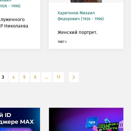
ихаил
926 - 1996)
Харитонов Михаил
Федорович (1926 - 1996)
служенного
СР Николаева
Женский портрет.
1987 г.
3
4
5
6
...
11