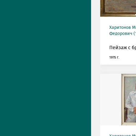
Харитонов М
Федорович (1
Пейзаж с б
1975 г.