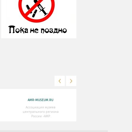
AMR-MUSEUM.RU
WWW.MKRF.RU
Ассоциация музеев
Министерство Культуры
центрального региона
Российской Федерации
России -АМР