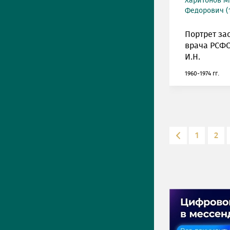
Харитонов М
Федорович (1
Портрет за
врача РСФ
И.Н.
1960-1974 гг.
1
2